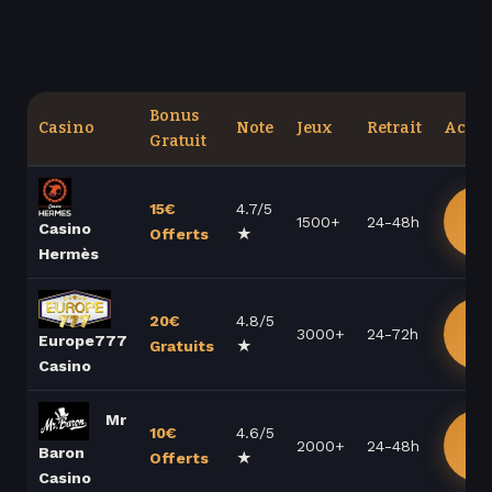
Bonus
Casino
Note
Jeux
Retrait
Actio
Gratuit
15€
4.7/5
Jo
1500+
24-48h
Casino
Offerts
★
→
Hermès
20€
4.8/5
Jo
3000+
24-72h
Europe777
Gratuits
★
→
Casino
Mr
10€
4.6/5
Jo
2000+
24-48h
Baron
Offerts
★
→
Casino