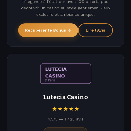
L'élégance à l'état pur avec 10€ offerts pour
découvrir un casino au style gentleman. Jeux
exclusifs et ambiance unique.
Récupérer le Bonus →
Lire l'Avis
Lutecia Casino
★
★
★
★
★
4.5/5 — 1 423 avis