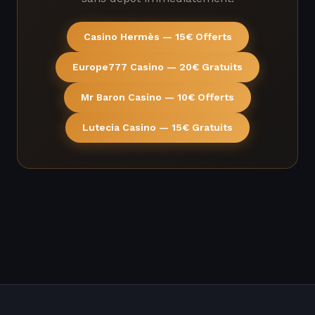
Casino Hermès — 15€ Offerts
Europe777 Casino — 20€ Gratuits
Mr Baron Casino — 10€ Offerts
Lutecia Casino — 15€ Gratuits