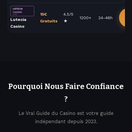
15€
4.5/5
Jo
1200+
24-48h
Lutecia
Gratuits
★
→
Casino
Pourquoi Nous Faire Confiance
?
Le Vrai Guide du Casino est votre guide
indépendant depuis 2023.