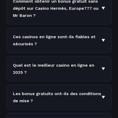
Comment obtenir un bonus gratuit sans
dépôt sur Casino Hermès, Europe777 ou
▼
Mr Baron ?
Pour recevoir votre bonus gratuit, il vous
suffit de vous inscrire via nos liens exclusifs.
Ces casinos en ligne sont-ils fiables et
▼
Casino Hermès offre 15€ gratuits,
sécurisés ?
Europe777 Casino propose 20€ sans dépôt,
Mr Baron Casino donne 10€ offerts et
Oui, tous les casinos recommandés sur Le
Lutecia Casino offre 15€ gratuits.
Vrai Guide du Casino sont licenciés par des
Quel est le meilleur casino en ligne en
▼
L'inscription prend moins de 2 minutes et le
autorités de régulation reconnues. Ils
2025 ?
bonus est crédité automatiquement sur
utilisent un chiffrement SSL 256 bits pour
votre compte.
protéger vos données personnelles et
D'après nos tests approfondis, Europe777
financières. Nous testons personnellement
Casino arrive en tête de notre classement
Les bonus gratuits ont-ils des conditions
▼
chaque plateforme avant de la
avec une note de 4.8/5, un bonus de 20€
de mise ?
recommander.
gratuits et plus de 3000 jeux disponibles.
Cependant, chaque casino a ses atouts :
Comme tous les bonus de casino, les offres