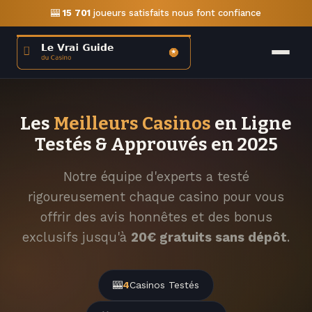
🎰
15 701
joueurs satisfaits nous font confiance
Les
Meilleurs Casinos
en Ligne
Testés & Approuvés en 2025
Notre équipe d'experts a testé
rigoureusement chaque casino pour vous
offrir des avis honnêtes et des bonus
exclusifs jusqu'à
20€ gratuits sans dépôt
.
🎰
4
Casinos Testés