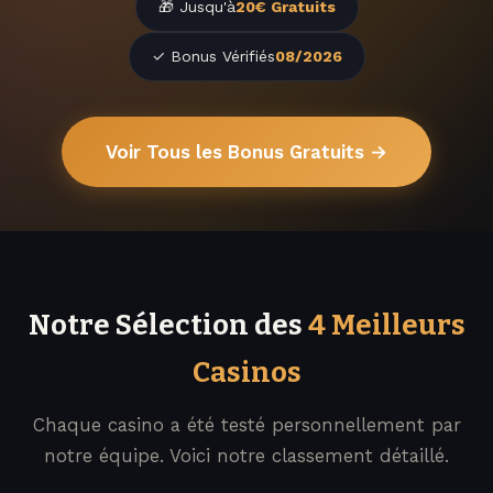
🎁 Jusqu'à
20€ Gratuits
✓ Bonus Vérifiés
08/2026
Voir Tous les Bonus Gratuits →
Notre Sélection des
4 Meilleurs
Casinos
Chaque casino a été testé personnellement par
notre équipe. Voici notre classement détaillé.