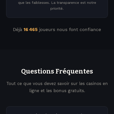
que les faiblesses. La transparence est notre
priorité.
Déjà
16 465
joueurs nous font confiance
Questions Fréquentes
Tout ce que vous devez savoir sur les casinos en
ligne et les bonus gratuits.