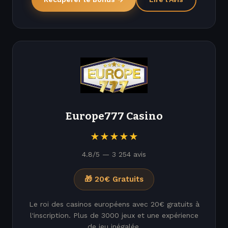
Europe777 Casino
★
★
★
★
★
4.8/5 — 3 254 avis
🎁 20€ Gratuits
Le roi des casinos européens avec 20€ gratuits à
l'inscription. Plus de 3000 jeux et une expérience
de jeu inégalée.