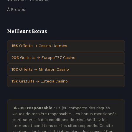
À Propos
Meilleurs Bonus
15€ Offerts → Casino Hermès
20€ Gratuits → Europe777 Casino
10€ Offerts → Mr Baron Casino
15€ Gratuits → Lutecia Casino
⚠️
Jeu responsable :
Le jeu comporte des risques.
Jouez de manière responsable. Les bonus mentionnés
sont soumis à des conditions de mise. Vérifiez les
termes et conditions sur les sites respectifs. Ce site
contient des liens d'affiliation. Vous devez avoir 18 ans