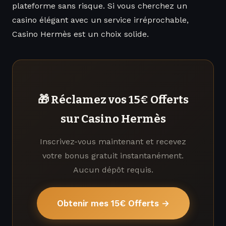
plateforme sans risque. Si vous cherchez un
casino élégant avec un service irréprochable,
Casino Hermès est un choix solide.
🎁 Réclamez vos 15€ Offerts
sur Casino Hermès
Inscrivez-vous maintenant et recevez
votre bonus gratuit instantanément.
Aucun dépôt requis.
Obtenir mes 15€ Offerts →