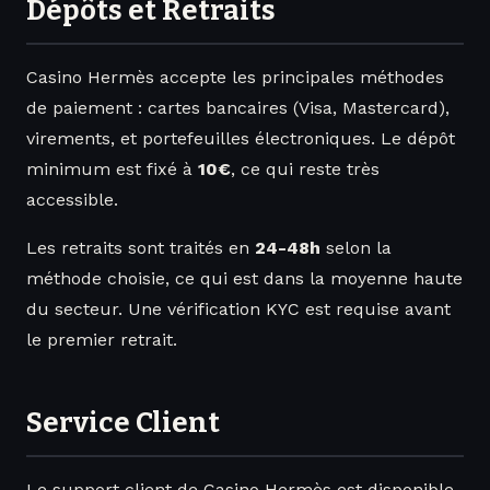
Dépôts et Retraits
Casino Hermès accepte les principales méthodes
de paiement : cartes bancaires (Visa, Mastercard),
virements, et portefeuilles électroniques. Le dépôt
minimum est fixé à
10€
, ce qui reste très
accessible.
Les retraits sont traités en
24-48h
selon la
méthode choisie, ce qui est dans la moyenne haute
du secteur. Une vérification KYC est requise avant
le premier retrait.
Service Client
Le support client de Casino Hermès est disponible