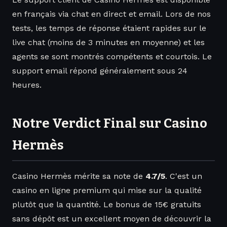
en français via chat en direct et email. Lors de nos
tests, les temps de réponse étaient rapides sur le
live chat (moins de 3 minutes en moyenne) et les
agents se sont montrés compétents et courtois. Le
support email répond généralement sous 24
heures.
Notre Verdict Final sur Casino
Hermès
Casino Hermès mérite sa note de
4.7/5
. C'est un
casino en ligne premium qui mise sur la qualité
plutôt que la quantité. Le bonus de 15€ gratuits
sans dépôt est un excellent moyen de découvrir la