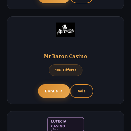
Mr Baron Casino
10€ Offerts
Bonus →
Avis